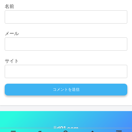
名前
メール
サイト
iid01.com