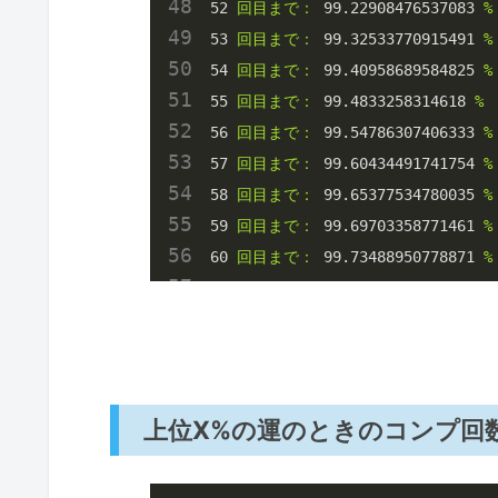
52
回目まで：
99.22908476537083
%
53
回目まで：
99.32533770915491
%
54
回目まで：
99.40958689584825
%
55
回目まで：
99.4833258314618
%
56
回目まで：
99.54786307406333
%
57
回目まで：
99.60434491741754
%
58
回目まで：
99.65377534780035
%
59
回目まで：
99.69703358771461
%
60
回目まで：
99.73488950778871
%
上位X%の運のときのコンプ回