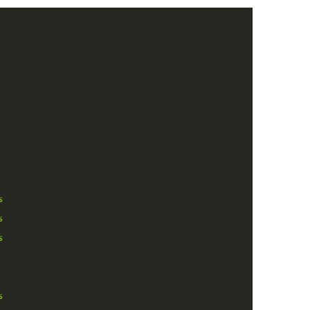
%
%
%
%