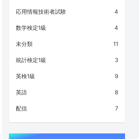
応用情報技術者試験
4
数学検定1級
4
未分類
11
統計検定1級
3
英検1級
9
英語
8
配信
7