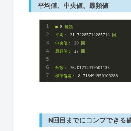
平均値、中央値、最頻値
●
8
種類
平均：
21.74285714285714
回
中央値：
20
回
最頻値：
17
回
分散：
76.01215419501133
標準偏差：
8.718494950105283
N回目までにコンプできる