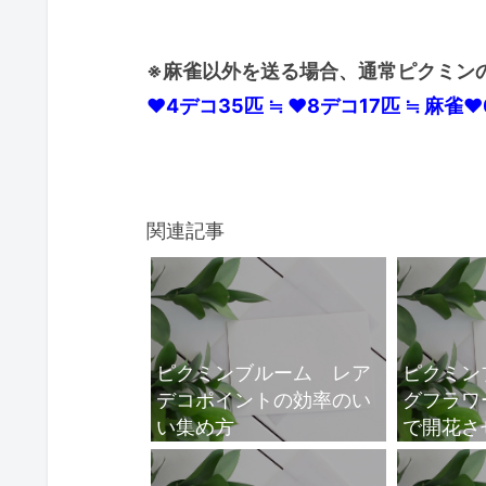
※麻雀以外を送る場合、通常ピクミン
♥4デコ35匹 ≒ ♥8デコ17匹 ≒ 麻雀
関連記事
ピクミンブルーム レア
ピクミン
デコポイントの効率のい
グフラワ
い集め方
で開花さ
方法