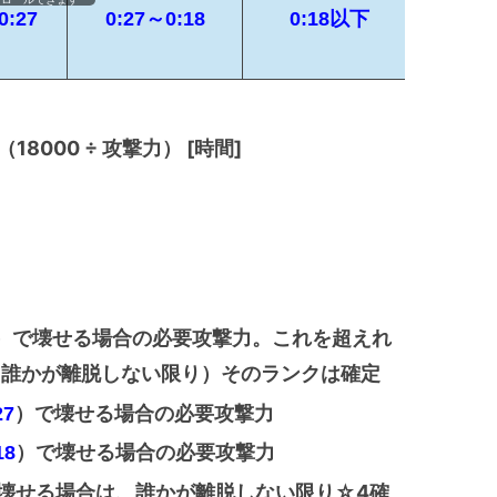
0:27
0:27～0:18
0:18以下
8000 ÷ 攻撃力） [時間]
）で壊せ
場合の必要攻撃力。これを超えれ
る
（誰かが離脱しない限り）そのランクは確定
）で壊せ
場合の必要攻撃力
27
る
）で壊せ
場合の必要攻撃力
18
る
壊せ
場合は、誰かが離脱しない限り☆4確
る