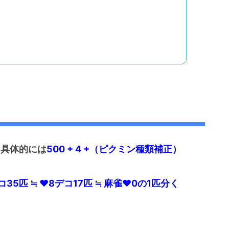
。具体的には
500 + 4 +（ピクミン種類補正）
コ35匹 ≒ ♥8デコ17匹 ≒ 麻雀♥0の1匹分く