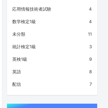
応用情報技術者試験
4
数学検定1級
4
未分類
11
統計検定1級
3
英検1級
9
英語
8
配信
7