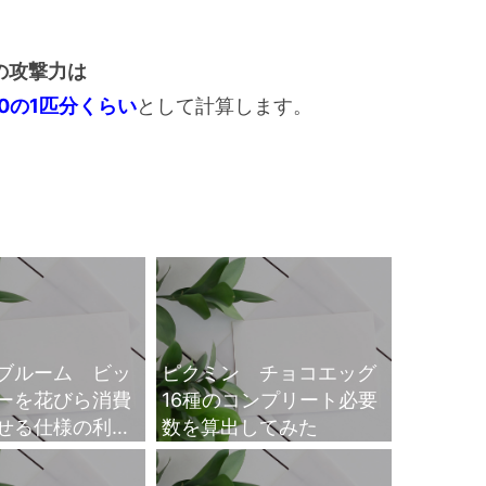
の攻撃力は
♥0の1匹分くらい
として計算します。
ブルーム ビッ
ピクミン チョコエッグ
ーを花びら消費
16種のコンプリート必要
せる仕様の利用
数を算出してみた