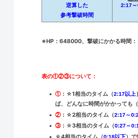
逆算した
2:17～
参考撃破時間
※HP：648000、撃破にかかる時間：（1
表の
：
①②
③について
：☆1相当のタイム（
①
2:17以上
ば、どんなに時間がかかっても
：☆2相当のタイム（
②
2:17～0:
：☆3相当のタイム（
③
0:27～0:
☆4相当のタイム（
）で
0:18以下