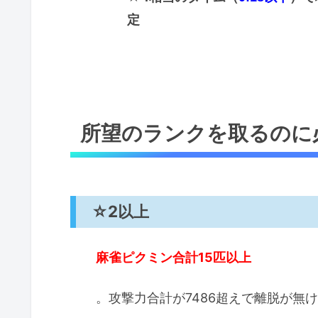
定
所望のランクを取るのに
☆2以上
麻雀ピクミン合計15匹以上
。攻撃力合計が7486超えで離脱が無け