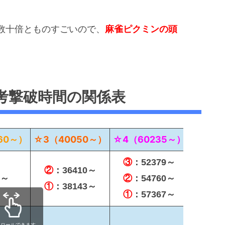
数十倍とものすごいので、
麻雀ピクミンの頭
考撃破時間の関係表
60～）
☆3（40050～）
☆4（60235～）
③
：52379～
②
：36410～
6～
②
：54760～
①
：38143～
①
：57367～
クロールできます