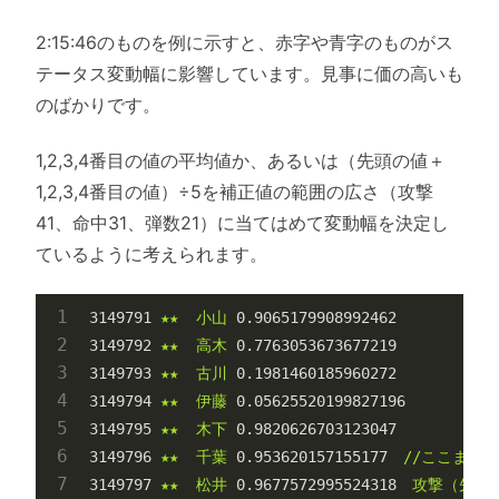
2:15:46のものを例に示すと、赤字や青字のものがス
テータス変動幅に影響しています。見事に価の高いも
のばかりです。
1,2,3,4番目の値の平均値か、あるいは（先頭の値＋
1,2,3,4番目の値）÷5を補正値の範囲の広さ（攻撃
41、命中31、弾数21）に当てはめて変動幅を決定し
ているように考えられます。
3149791
★★
小山
0.9065179908992462
3149792
★★
高木
0.7763053673677219
3149793
★★
古川
0.1981460185960272
3149794
★★
伊藤
0.05625520199827196
3149795
★★
木下
0.9820626703123047
3149796
★★
千葉
0.953620157155177
//ここまで
3149797
★★
松井
0.9677572995524318
攻撃（先頭