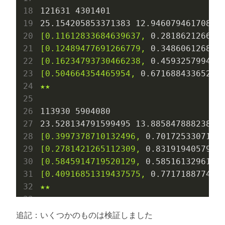
121631
4301401
25.154205853371383
12.94607946170845
[0.11612833684639637,
0.281862126604
[0.12489477691266779,
0.348606126826
[0.16234793730466238,
0.459325799416
[0.504664354465954,
0.67168843365282
★★
113930
5904080
23.528134791599495
13.88584788823898
[0.3997378710132496,
0.7017253307167
[0.2781421265112309,
0.8319194057995
[0.5845914719520129,
0.5851613296174
[0.40916851319437575,
0.771718877468
★★
追記：いくつかのものは検証しました