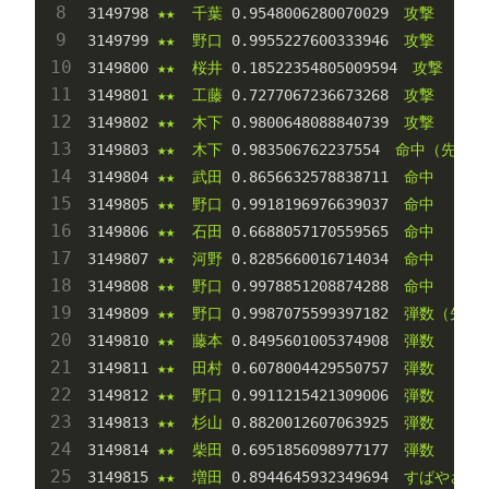
3149798
★★
千葉
0.9548006280070029
攻撃
3149799
★★
野口
0.9955227600333946
攻撃
3149800
★★
桜井
0.18522354805009594
攻撃
3149801
★★
工藤
0.7277067236673268
攻撃
3149802
★★
木下
0.9800648088840739
攻撃
3149803
★★
木下
0.983506762237554
命中（先頭）
3149804
★★
武田
0.8656632578838711
命中
3149805
★★
野口
0.9918196976639037
命中
3149806
★★
石田
0.6688057170559565
命中
3149807
★★
河野
0.8285660016714034
命中
3149808
★★
野口
0.9978851208874288
命中
3149809
★★
野口
0.9987075599397182
弾数（先頭
3149810
★★
藤本
0.8495601005374908
弾数
3149811
★★
田村
0.6078004429550757
弾数
3149812
★★
野口
0.9911215421309006
弾数
3149813
★★
杉山
0.8820012607063925
弾数
3149814
★★
柴田
0.6951856098977177
弾数
3149815
★★
増田
0.8944645932349694
すばやさ（