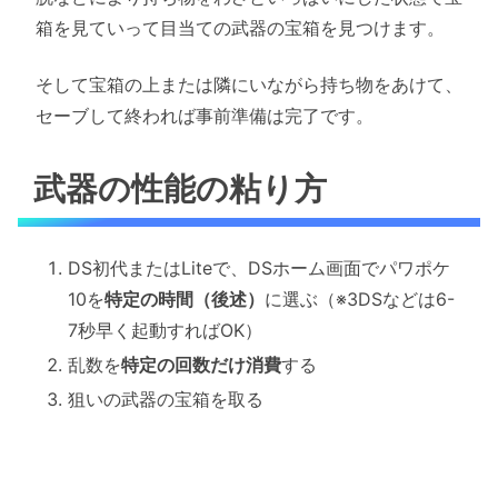
箱を見ていって目当ての武器の宝箱を見つけます。
そして宝箱の上または隣にいながら持ち物をあけて、
セーブして終われば事前準備は完了です。
武器の性能の粘り方
DS初代またはLiteで、DSホーム画面でパワポケ
10を
特定の時間（後述）
に選ぶ（※3DSなどは6-
7秒早く起動すればOK）
乱数を
特定の回数だけ消費
する
狙いの武器の宝箱を取る