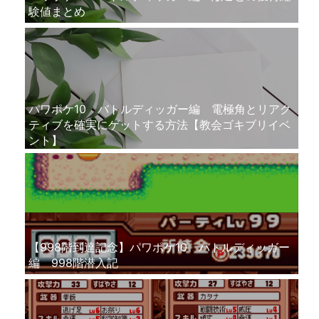
験値まとめ
パワポケ10 バトルディッガー編 電極角とリアク
ティブを確実にゲットする方法【教会ゴキブリイベ
ント】
【998階到達記念】パワポケ10 バトルディッガー
編 998階潜入記