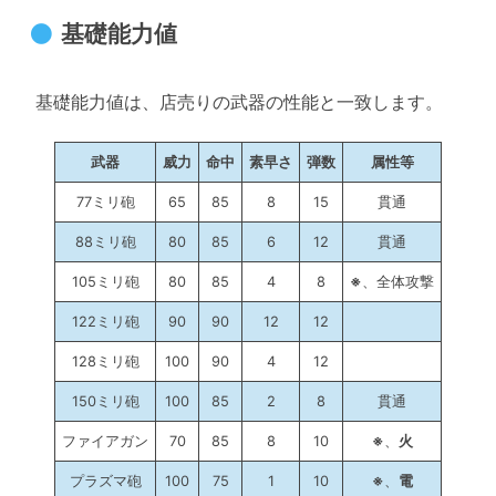
基礎能力値
基礎能力値は、店売りの武器の性能と一致します。
武器
威力
命中
素早さ
弾数
属性等
77ミリ砲
65
85
8
15
貫通
88ミリ砲
80
85
6
12
貫通
105ミリ砲
80
85
4
8
※
、全体攻撃
122ミリ砲
90
90
12
12
128ミリ砲
100
90
4
12
150ミリ砲
100
85
2
8
貫通
ファイアガン
70
85
8
10
※
、
火
プラズマ砲
100
75
1
10
※
、
電