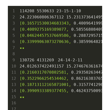
114208
5530633
23
-15
-1
-10
24.223060806367112
15.23137364149534
[0.16571530034683343,
0.400964199978
[0.4089275169389077,
0.5855680840962
[0.04624457537669586,
0.288729571573
[0.33999063073270636,
0.385996482169
★★
130726
4131269
24
-14
-2
-11
24.012637422491157
15.27467636167492
[0.2160317070802581,
0.2935026344703
[0.3522966254534462,
0.8621638376593
[0.18713112165871001,
0.315774129670
[0.3990933389377455,
0.4624375009387
★★