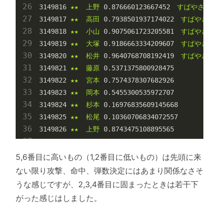
3149816
★★
上野
0.876660123667452
すばやさ
3149817
★★
高田
0.7938501937174022
すばやさ
3149818
★★
小山
0.9075061723205581
すばやさ
3149819
★★
大塚
0.9186663334209607
すばやさ
3149820
★★
松井
0.9640768708192419
すばやさ
3149821
★★
藤原
0.5371375800928475
3149822
★★
宮本
0.7574378307682926
3149823
★★
岡本
0.5455300535972707
3149824
★★
杉本
0.16976835609145668
3149825
★★
松尾
0.10360706834072557
3149826
★★
上野
0.8743475108895565
5,6番目に高いもの（1,2番目に低いもの）は先頭に来
ない限り攻撃、命中、弾数決定にはあまり関係なさそ
うな感じですが、2,3,4番目に固まったときは若干下
がった感じはしました。