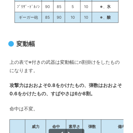
ﾌﾞﾘｻﾞｰﾄﾞｶﾉﾝ
90
85
5
10
※
、
氷
ギーガー砲
85
90
10
10
※
、
酸
変動幅
上の表で※付きの武器は変動幅にn割掛けをしたもの
になります。
攻撃力はおおよそ0.8をかけたもの、弾数はおおよそ
0.6をかけたもの、すばやさは6か8割。
命中は不変。
威力
命中
素早さ
弾数
備考