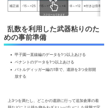
補正値
-15～+25
-15～+15
-4～+4
-8～+12
※付きは倍率調整
スクロールできます
乱数を利用した武器粘りのた
めの事前準備
甲子園一直線編のデータを1つ以上あける
ペナントのデータを1つ以上あける
バトルディッガー編の1章で、遺跡を3つ全部開
放する
上3つを満たし、どこかの遺跡に行って追加倉庫の着
脱などにより持ち物をわざといっぱいにした状態で宝