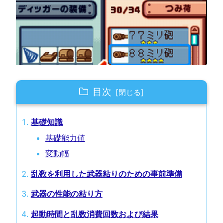
目次
基礎知識
基礎能力値
変動幅
乱数を利用した武器粘りのための事前準備
武器の性能の粘り方
起動時間と乱数消費回数および結果