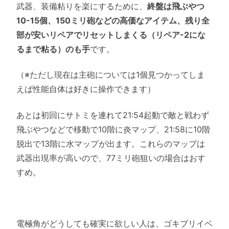
武器、装備粘りを楽にするために、
終盤は飛ぶやつ
10-15個、150ミリ砲などの高価なアイテム、残り全
部が安いリペアでリセットしまくる（リペア-2にな
るまで粘る）のも手
です。
（※ただし現在は主砲については1個見つかってしま
えば性能自体は好きに操作できます）
あとは初回にサトミを連れて21:54起動で敵と戦わず
飛ぶやつなどで移動で10階に炎マップ、21:58に10階
脱出で13階に水マップが出ます。これらのマップは
武器出現率が高いので、77ミリ砲狙いの場合はおす
すめ。
電極角がどうしても確実に欲しい人は、ゴキブリイベ