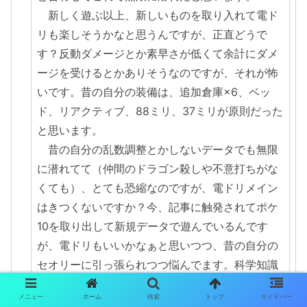
新しく遊ぶ以上、新しいものを取り入れて電ド
リも楽しそうかなと思うんですが、正直どうで
す？反動ダメージとか素早さが低くて余計にダメ
ージを受けるとかありそうなのですが、それが怖
いです。昔の自分の装備は、追加倉庫×6、ベッ
ド、リアクティブ、88ミリ、37ミリが原則だった
と思います。
昔の自分の乱数調整とかしないデータでも無限
に潜れてて（仲間のドラゴン殺しや不意打ちがな
くても）、とても恐縮なのですが、電ドリメイン
はきつくないですか？今、記事に触発されてポケ
10を取り出して新規データで遊んでいるんです
が、電ドリもいいかなぁと思いつつ、昔の自分の
セオリーに引っ張られつつ悩んでます。科学知識
取った後では手遅れかなあと思うので。どうか、
メニュー
ホーム
検索
トップ
サイドバー
電ドリで無限に潜れるかどうか教えてほしいで