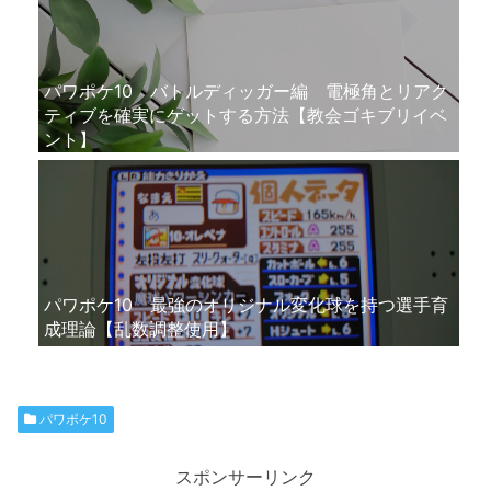
パワポケ10 バトルディッガー編 電極角とリアク
ティブを確実にゲットする方法【教会ゴキブリイベ
ント】
パワポケ10 最強のオリジナル変化球を持つ選手育
成理論【乱数調整使用】
パワポケ10
スポンサーリンク