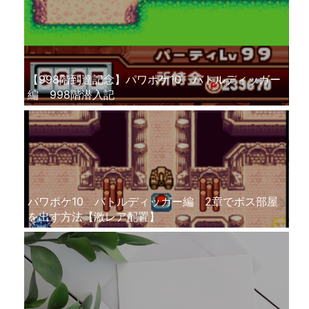
【998階到達記念】パワポケ10 バトルディッガー
編 998階潜入記
パワポケ10 バトルディッガー編 2章でボス部屋
を出す方法【激レア配置】