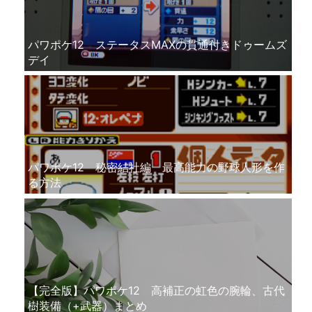
パワポケ12 ステータスMAXの貫通付きドゥームズ
デイ
パワポケ12 秘密結社編 最高能力の野球人形を作
る方法
【完全版】パワポケ12 高補正の虹色の腕輪、古代
樹装備（+武器）まとめ