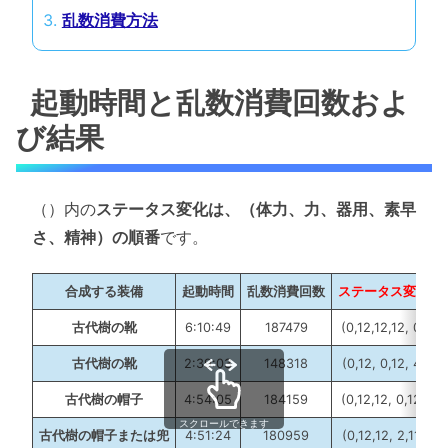
乱数消費方法
起動時間と乱数消費回数およ
び結果
（）内の
ステータス変化は、（体力、力、器用、素早
さ、精神）の順番
です。
合成する装備
起動時間
乱数消費回数
ステータス変化
古代樹の靴
6:10:49
187479
(0,12,12,12, 0)
古代樹の靴
2:39:03
148318
(0,12, 0,12, 4)
古代樹の帽子
4:54:05
184159
(0,12,12, 0,12)
スクロールできます
古代樹の帽子または兜
4:51:24
180959
(0,12,12, 2,11)