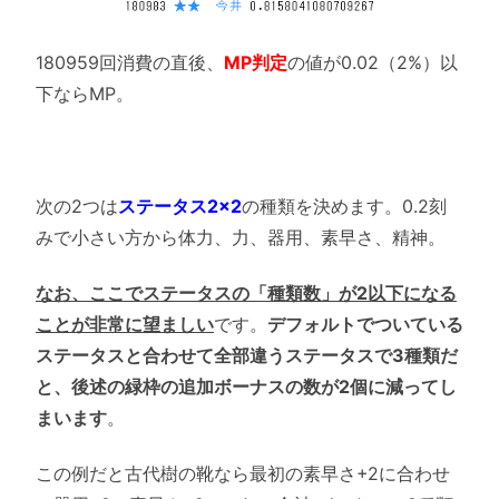
180959回消費の直後、
MP判定
の値が0.02（2%）以
下ならMP。
次の2つは
ステータス2×2
の種類を決めます。0.2刻
みで小さい方から体力、力、器用、素早さ、精神。
なお、ここでステータスの「種類数」が2以下になる
ことが非常に望ましい
です。
デフォルトでついている
ステータスと合わせて全部違うステータスで3種類だ
と、後述の緑枠の追加ボーナスの数が2個に減ってし
まいます
。
この例だと古代樹の靴なら最初の素早さ+2に合わせ