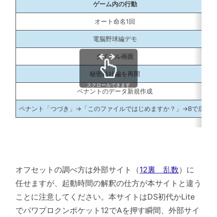
ゲーム内の行動
オート命名1回
電脳野球編デモ
タイトル画面
秘密結社編を再開
スクロールできます
ペナントのデータ新規作成
ペナント「つづき」→「このファイルではじめますか？」→Bで戻る
オフセットの調べ方は外部サイト（
12裏 乱数
）に
任せますが、起動時間の解釈の仕方が本サイトと違う
ことに注意してください。本サイトはDS初代かLite
でパワプロクンポケット12でAを押す瞬間、外部サイ