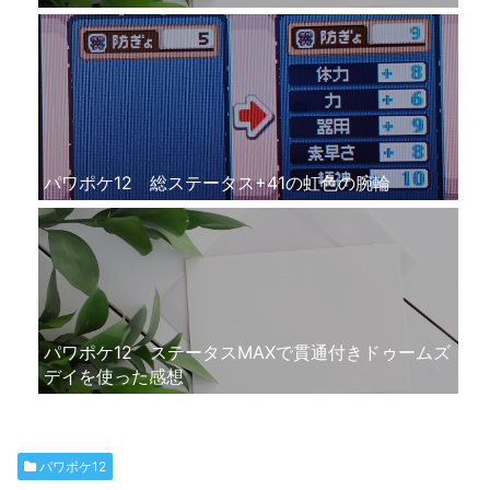
パワポケ12 総ステータス+41の虹色の腕輪
パワポケ12 ステータスMAXで貫通付きドゥームズ
デイを使った感想
パワポケ12