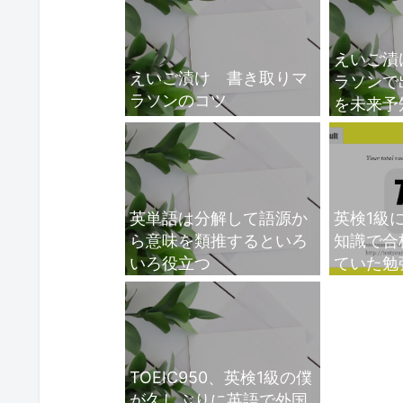
えいご漬
えいご漬け 書き取りマ
ラソンで
ラソンのコツ
を未来予
数調整】
英単語は分解して語源か
英検1級に
ら意味を類推するといろ
知識で合
いろ役立つ
ていた勉
TOEIC950、英検1級の僕
が久しぶりに英語で外国