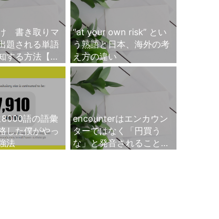
け 書き取りマ
“at your own risk” とい
出題される単語
う熟語と日本、海外の考
知する方法【乱
え方の違い
8000語の語彙
encounterはエンカウン
格した僕がやっ
ターではなく「円買う
強法
な」と発音されることが
ある