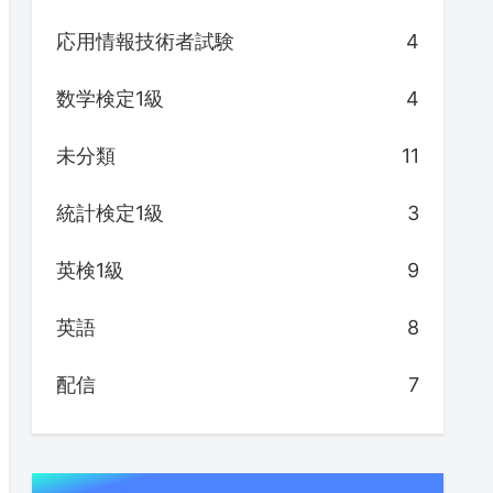
応用情報技術者試験
4
数学検定1級
4
未分類
11
統計検定1級
3
英検1級
9
英語
8
配信
7