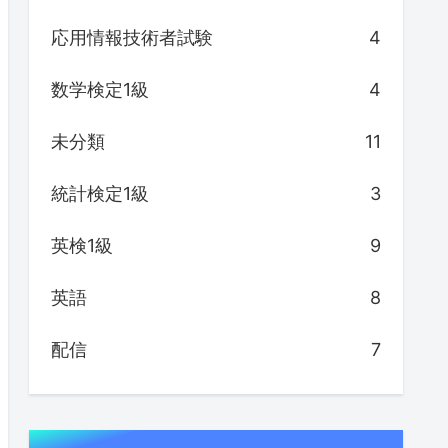
応用情報技術者試験
4
数学検定1級
4
未分類
11
統計検定1級
3
英検1級
9
英語
8
配信
7