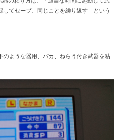
る武器の粘り方は、「適当な時間に起動して武
録してセーブ、同じことを繰り返す」という
下のような器用、バカ、ねらう付き武器を粘