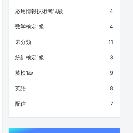
応用情報技術者試験
4
数学検定1級
4
未分類
11
統計検定1級
3
英検1級
9
英語
8
配信
7