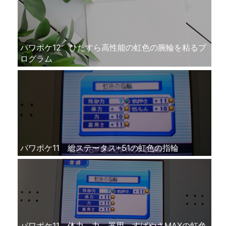
パワポケ12 ひたすら高性能の虹色の腕輪を粘るプ
ログラム
パワポケ11 総ステータス+51の虹色の指輪
パワポケ11 体力、力、器用、すばやさMAXの虹色