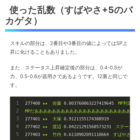
使った乱数（すばやさ+5のバ
カゲタ）
スキルの部分は、2番目や3番目の値によってはSP上
昇に化けることもありました。
また、ステータス上昇確定後の部分は、0.4-0.5が
力、0.5-0.6が器用さであるようです。12裏と同じで
す。
277400
★★
佐藤
0.003760063227419645
MP判定
MPだあああああああああああああああああああああああ
277401
★★
大塚
0.9121155174388919
277402
★★
渡辺
0.04221291568573231
ステータス
277403
★★
竹内
0.6110902091110664
すばやさ（0.