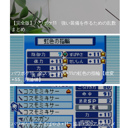
【完全版】パワポケ11 強い装備を作るための乱数
まとめ
パワポケ11 全ステータス+11の虹色の指輪【総変
+55、理論値】
パワポケ11 力すばやさ+11、逆手+3のアルティメ