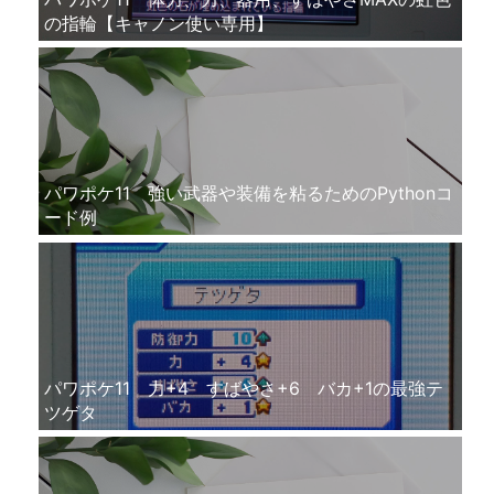
の指輪【キャノン使い専用】
パワポケ11 強い武器や装備を粘るためのPythonコ
ード例
パワポケ11 力+4 すばやさ+6 バカ+1の最強テ
ツゲタ