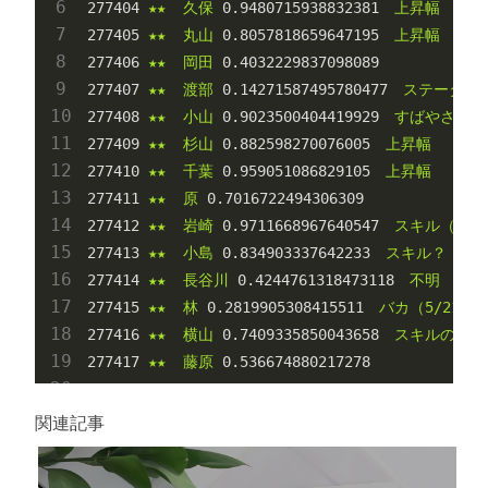
277404
★★
久保
0.9480715938832381
上昇幅
277405
★★
丸山
0.8057818659647195
上昇幅
277406
★★
岡田
0.4032229837098089
277407
★★
渡部
0.14271587495780477
ステータス
277408
★★
小山
0.9023500404419929
すばやさ（0.
277409
★★
杉山
0.882598270076005
上昇幅
277410
★★
千葉
0.959051086829105
上昇幅
277411
★★
原
0.7016722494306309
277412
★★
岩崎
0.9711668967640547
スキル（0.85
277413
★★
小島
0.834903337642233
スキル？
277414
★★
長谷川
0.4244761318473118
不明
277415
★★
林
0.2819905308415511
バカ（5/21-6/
277416
★★
横山
0.7409335850043658
スキルの上昇
277417
★★
藤原
0.536674880217278
関連記事