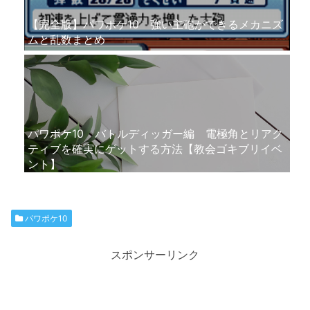
【完全版】パワポケ10 強い主砲ができるメカニズ
ムと乱数まとめ
パワポケ10 バトルディッガー編 電極角とリアク
ティブを確実にゲットする方法【教会ゴキブリイベ
ント】
パワポケ10
スポンサーリンク