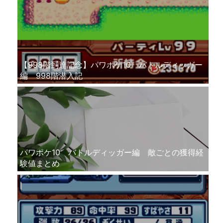
【998階到達記念】パワポケ10 バトルディッガー
編 998階潜入記
パワポケ10 バトルディッガー編 敵ごとの獲得経
験値まとめ