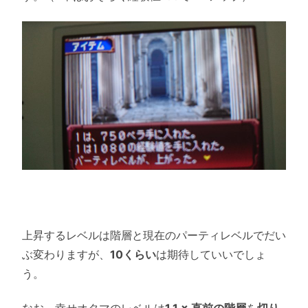
上昇するレベルは階層と現在のパーティレベルでだい
ぶ変わりますが、
10くらい
は期待していいでしょ
う。
なお、幸せオタマのレベルは
1.1 × 直前の階層
を
切り