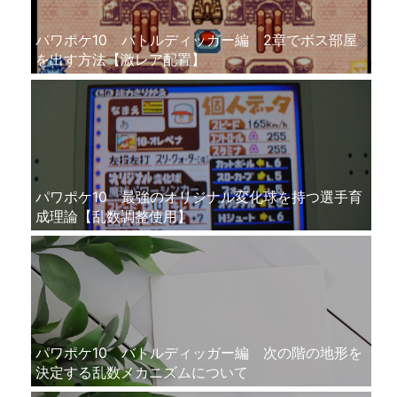
パワポケ10 バトルディッガー編 2章でボス部屋
を出す方法【激レア配置】
パワポケ10 最強のオリジナル変化球を持つ選手育
成理論【乱数調整使用】
パワポケ10 バトルディッガー編 次の階の地形を
決定する乱数メカニズムについて