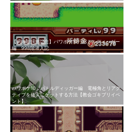
【998階到達記念】パワポケ10 バトルディッガー
編 998階潜入記
パワポケ10 バトルディッガー編 電極角とリアク
ティブを確実にゲットする方法【教会ゴキブリイベ
ント】