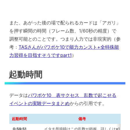
また、あがった後の場で配られるカードは「アガリ」
を押す瞬間の時間（フレーム数、1/60秒の精度）で
調整可能とのことです。つまり人力では非現実的（参
考：
TASさんがパワポケ10で能力カンスト+全特殊能
力習得を目指すそうですpart1
）
起動時間
データは
パワポケ10 表サクセス 乱数で起こせる
イベントの実験データまとめ
からの引用です。
起動時間
備考
0:59:51
イタチ所持時はこの乱数が鉄板。詳しくは※1