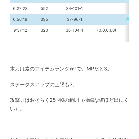
6:27:28
552
34-101-1
電
、H
0:56:19
395
37-96-1
光
、S
9:37:12
320
36-104-1
(0,0,0,1,0)
光
木刀は素のアイテムランクが1で、MPだと3。
ステータスアップの上限も3。
攻撃力はおそらく25-40の範囲（極端な値ほど出にく
い）。