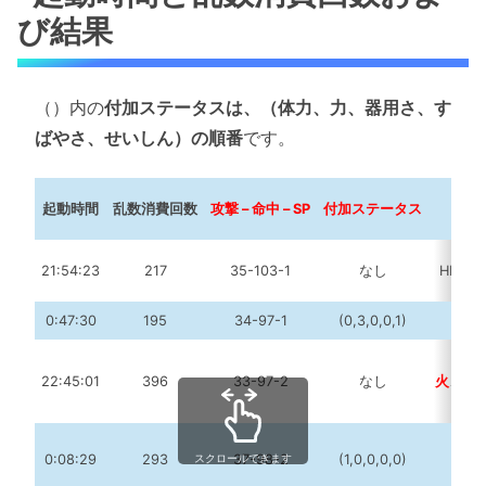
び結果
（）内の
付加ステータスは、（体力、力、器用さ、す
ばやさ、せいしん）の順番
です。
起動時間
乱数消費回数
攻撃 – 命中 – SP
付加ステータス
そ
21:54:23
217
35-103-1
なし
HP+3
0:47:30
195
34-97-1
(0,3,0,0,1)
22:45:01
396
33-97-2
なし
火
、SP
0:08:29
293
37-98-2
(1,0,0,0,0)
スクロールできます