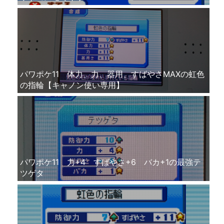
パワポケ11 体力、力、器用、すばやさMAXの虹色
の指輪【キャノン使い専用】
パワポケ11 力+4 すばやさ+6 バカ+1の最強テ
ツゲタ