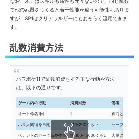
なお、木刀はスキルも属性も元々ないので、同じ乱数
で他の武器をつくると若干性能が違う可能性もありま
すが、SP1はクリアワルザーにもおそらく流用できま
す。
乱数消費方法
パワポケ11で乱数消費をする主な行動や方法
は、以下の通りです。
ゲーム内の行動
消費回数
備考
オート命名1回
1
直前と同じ名
ハタ人間編を再開
140-200くらい
セーブデータ
ペナントのデータ新規作成
10000-15000くらい
大量に乱数を