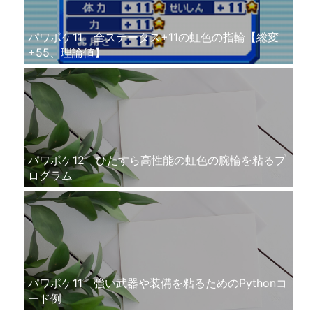
パワポケ11 全ステータス+11の虹色の指輪【総変
+55、理論値】
パワポケ12 ひたすら高性能の虹色の腕輪を粘るプ
ログラム
パワポケ11 強い武器や装備を粘るためのPythonコ
ード例