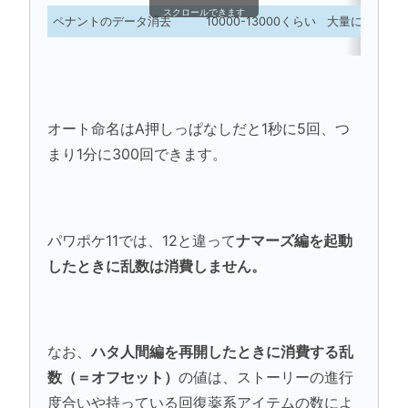
スクロールできます
ペナントのデータ消去
10000-13000くらい
大量に乱数を
オート命名はA押しっぱなしだと1秒に5回、つ
まり1分に300回できます。
パワポケ11では、12と違って
ナマーズ編を起動
したときに乱数は消費しません。
なお、
ハタ人間編を再開したときに消費する乱
数（＝オフセット）
の値は、ストーリーの進行
度合いや持っている回復薬系アイテムの数によ