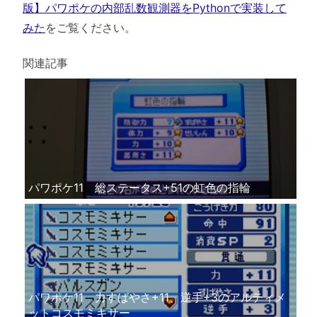
版】パワポケの内部乱数観測器をPythonで実装して
みた
をご覧ください。
関連記事
パワポケ11 総ステータス+51の虹色の指輪
パワポケ11 力すばやさ+11、逆手+3のアルティメ
ットコスモミキサー