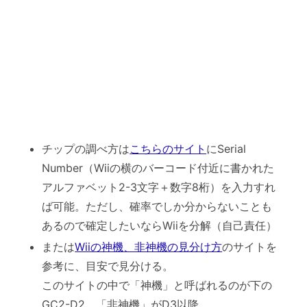
チップの調べ方は
こちらのサイト
にSerial
Number（Wiiの横のバーコード付近に書かれた
アルファベット2-3文字＋数字8桁）を入力すれ
ば可能。ただし、確率でしか分からないことも
あるので確定したいならWiiを分解（自己責任）
または
Wiiの神機、非神機の見分け方
のサイトを
参考に、目安で見分ける。
このサイトの中で「神機」と呼ばれるのが下の
GC2-D2、「非神機」がD3以降