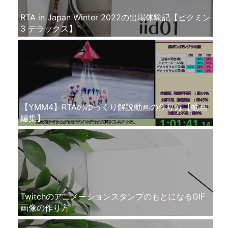
RTA in Japan Winter 2022の出場体験記【ピクミン
3 デラックス】
【YMM4】RTAのゆっくり解説動画の作り方【動画
編集】
TwitchのアニメーションスタンプのもとになるGIF
画像の作り方