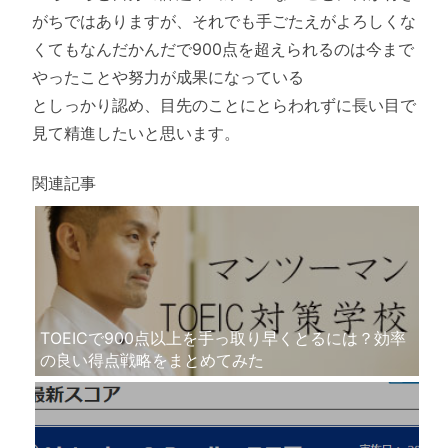
がちではあり
ますが、
それでも手ごたえがよろしくな
くてもなんだかんだで900点を超
えられるのは今まで
やったことや努力が成果になっている
としっかり認め、
目先のことにとらわれずに長い目で
見て精進したいと思います。
関連記事
TOEICで900点以上を手っ取り早くとるには？効率
の良い得点戦略をまとめてみた